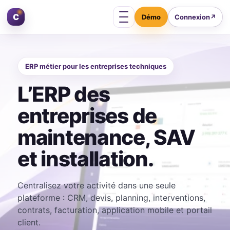
Aller au contenu
C
Connexion
↗
Ouvrir le menu
ERP métier pour les entreprises techniques
L’ERP des
entreprises de
maintenance, SAV
et installation.
Centralisez votre activité dans une seule
plateforme : CRM, devis, planning, interventions,
contrats, facturation, application mobile et portail
client.