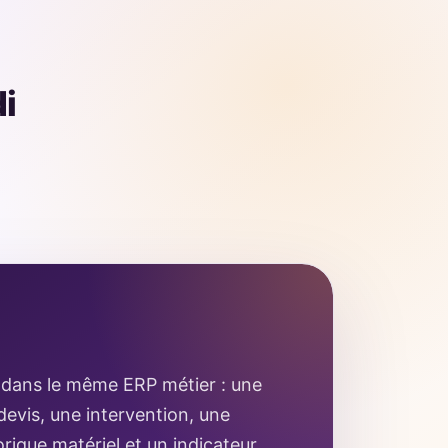
di
 dans le même ERP métier : une
evis, une intervention, une
orique matériel et un indicateur