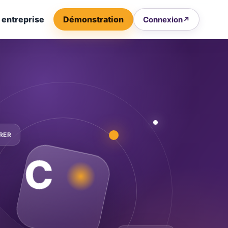
 entreprise
Démonstration
Connexion
↗
RER