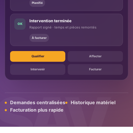
Planifié
Intervention terminée
OK
Rapport signé · temps et pièces remontés
À facturer
Qualifier
Affecter
Intervenir
Facturer
Demandes centralisées
Historique matériel
Facturation plus rapide